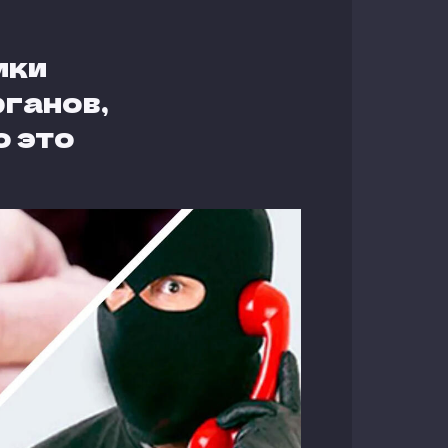
ики
ганов,
 это