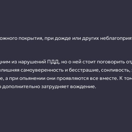
ожного покрытия, при дожде или других неблагоприя
дним из нарушений ПДД, но о ней стоит поговорить о
злишняя самоуверенность и бесстрашие, сонливость, 
е, а при опьянении они проявляются все вместе. К том
то дополнительно затрудняет вождение.