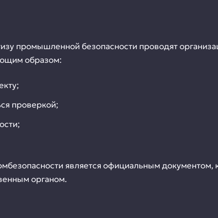
тизу промышленной безопасности проводят организ
ующим образом:
екту;
ься проверкой;
ости;
омбезопасности является официальным документом, 
венным органом.