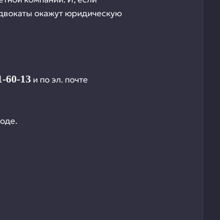
адвокаты окажут юридическую
1-60-13
и по эл. почте
оде.