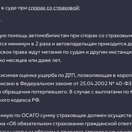
 в суде при
спорах со страховой
;
.
ю помощь автомобилистам при спорах со страховым
я минимум в 2 раза и автовладельцам приходится до
ь свои права ждут метания по судам и другим инстанц
о месяцев или даже лет.
висимая оценка ущерба по ДТП, позволяющая в корот
писано в Федеральном законе от 25.04.2002 № 40-ФЗ
ня обращения потерпевшего. В случае с выплатами 
кого кодекса РФ.
женную по ОСАГО сумму страховщик должен осуществ
кона «Об обязательном страховании гражданской отве
аны частным образом в правилах страхования конкре