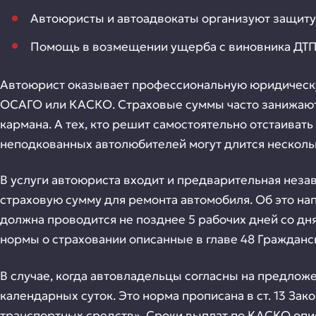
Автоюристы и автоадвокаты организуют защиту
Помощь в возмещении ущерба с виновника ДТП
Автоюрист оказывает профессиональную юридическу
ОСАГО или КАСКО. Страховые суммы часто занижаютс
кармана. А тех, кто решит самостоятельно отстаиват
неподкованных автолюбителей могут длится нескольк
В услуги автоюриста входит и предварительная неза
страховую сумму для ремонта автомобиля. Об это на
должна проводится не позднее 5 рабочих дней со д
нормы о страховании описанные в главе 48 Гражданс
В случае, когда автовладельцы согласны на предло
календарных суток. Это норма прописана в ст. 13 За
транспортных средств». Сроки выплат по КАСКО опис