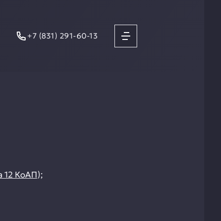
+7 (831) 291-60-13
а 12 КоАП
);